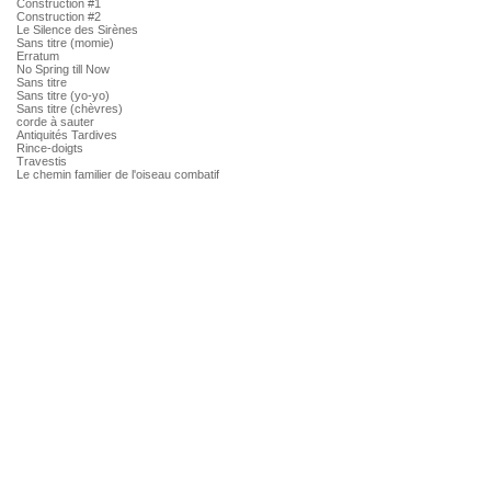
Construction #1
Construction #2
Le Silence des Sirènes
Sans titre (momie)
Erratum
No Spring till Now
Sans titre
Sans titre (yo-yo)
Sans titre (chèvres)
corde à sauter
Antiquités Tardives
Rince-doigts
Travestis
Le chemin familier de l'oiseau combatif