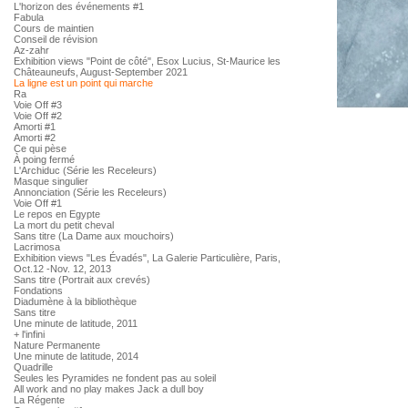
L'horizon des événements #1
Fabula
Cours de maintien
Conseil de révision
Az-zahr
Exhibition views "Point de côté", Esox Lucius, St-Maurice les
Châteauneufs, August-September 2021
La ligne est un point qui marche
Ra
Voie Off #3
Voie Off #2
Amorti #1
Amorti #2
Ce qui pèse
À poing fermé
L'Archiduc (Série les Receleurs)
Masque singulier
Annonciation (Série les Receleurs)
Voie Off #1
Le repos en Egypte
La mort du petit cheval
Sans titre (La Dame aux mouchoirs)
Lacrimosa
Exhibition views "Les Évadés", La Galerie Particulière, Paris,
Oct.12 -Nov. 12, 2013
Sans titre (Portrait aux crevés)
Fondations
Diadumène à la bibliothèque
Sans titre
Une minute de latitude, 2011
+ l'infini
Nature Permanente
Une minute de latitude, 2014
Quadrille
Seules les Pyramides ne fondent pas au soleil
All work and no play makes Jack a dull boy
La Régente