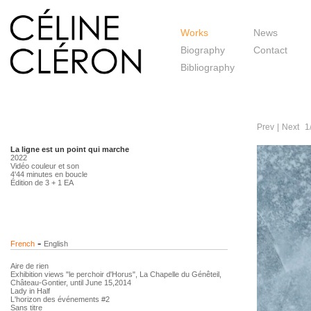
Works
News
Biography
Contact
Bibliography
Prev
|
Next
1
La ligne est un point qui marche
2022
Vidéo couleur et son
4'44 minutes en boucle
Édition de 3 + 1 EA
-
French
English
Aire de rien
Exhibition views "le perchoir d'Horus", La Chapelle du Génêteil,
Château-Gontier, until June 15,2014
Lady in Half
L'horizon des événements #2
Sans titre