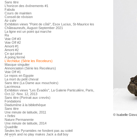
Sans titre
L'horizon des événements #1
Fabula
Cours de maintien
Conseil de révision
Az-zahr
Exhibition views "Point de côté", Esox Lucius, St-Maurice les
Châteauneufs, August-September 2021
La ligne est un point qui marche
Ra
Voie Off #3
Voie Off #2
Amorti #1
Amorti #2
Ce qui pèse
À poing fermé
L'Archiduc (Série les Receleurs)
Masque singulier
Annonciation (Série les Receleurs)
Voie Off #1
Le repos en Egypte
La mort du petit cheval
Sans titre (La Dame aux mouchoirs)
Lacrimosa
Exhibition views "Les Évadés", La Galerie Particulière, Paris,
Oct.12 -Nov. 12, 2013
Sans titre (Portrait aux crevés)
Fondations
Diadumène à la bibliothèque
Sans titre
Une minute de latitude, 2011
© Isabelle Giov
+ l'infini
Nature Permanente
Une minute de latitude, 2014
Quadrille
Seules les Pyramides ne fondent pas au soleil
All work and no play makes Jack a dull boy