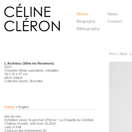
Works
News
Biography
Contact
Bibliography
Prev
|
Next
1
L'Archiduc (Série les Receleurs)
2013
Chouette effraie naturalisée, médailles
30 x 25 x 37 cm
pièce unique
Collection privée, Bruxelles
-
French
English
Aire de rien
Exhibition views "le perchoir d'Horus", La Chapelle du Génêteil,
Château-Gontier, until June 15,2014
Lady in Half
L'horizon des événements #2