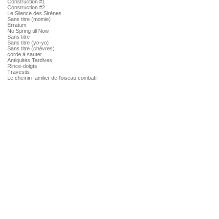
Construction #1
Construction #2
Le Silence des Sirènes
Sans titre (momie)
Erratum
No Spring till Now
Sans titre
Sans titre (yo-yo)
Sans titre (chèvres)
corde à sauter
Antiquités Tardives
Rince-doigts
Travestis
Le chemin familier de l'oiseau combatif