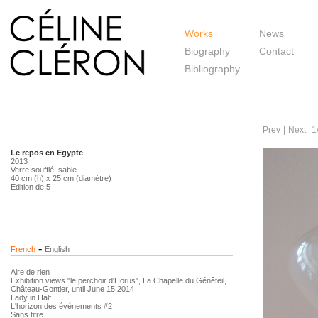
Works
News
Biography
Contact
Bibliography
Prev
|
Next
1
Le repos en Egypte
2013
Verre soufflé, sable
40 cm (h) x 25 cm (diamètre)
Édition de 5
-
French
English
Aire de rien
Exhibition views "le perchoir d'Horus", La Chapelle du Génêteil,
Château-Gontier, until June 15,2014
Lady in Half
L'horizon des événements #2
Sans titre