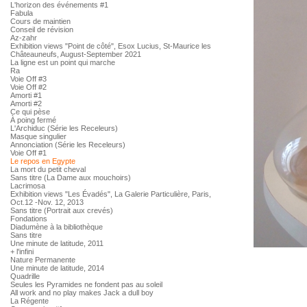
L'horizon des événements #1
Fabula
Cours de maintien
Conseil de révision
Az-zahr
Exhibition views "Point de côté", Esox Lucius, St-Maurice les
Châteauneufs, August-September 2021
La ligne est un point qui marche
Ra
Voie Off #3
Voie Off #2
Amorti #1
Amorti #2
Ce qui pèse
À poing fermé
L'Archiduc (Série les Receleurs)
Masque singulier
Annonciation (Série les Receleurs)
Voie Off #1
Le repos en Egypte
La mort du petit cheval
Sans titre (La Dame aux mouchoirs)
Lacrimosa
Exhibition views "Les Évadés", La Galerie Particulière, Paris,
Oct.12 -Nov. 12, 2013
Sans titre (Portrait aux crevés)
Fondations
Diadumène à la bibliothèque
Sans titre
Une minute de latitude, 2011
+ l'infini
Nature Permanente
Une minute de latitude, 2014
Quadrille
Seules les Pyramides ne fondent pas au soleil
All work and no play makes Jack a dull boy
La Régente