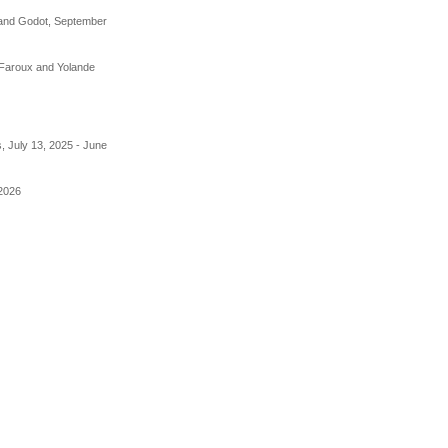
rand Godot, September
Faroux and Yolande
, July 13, 2025 - June
 2026