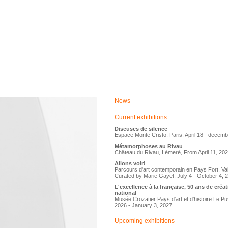
News
Current exhibitions
Diseuses de silence
Espace Monte Cristo, Paris, April 18 - decem
Métamorphoses au Rivau
Château du Rivau, Lémeré, From April 11, 20
Allons voir!
Parcours d'art contemporain en Pays Fort, Vai
Curated by Marie Gayet, July 4 - October 4, 
L'excellence à la française, 50 ans de créa
national
Musée Crozatier Pays d'art et d'histoire Le P
2026 - January 3, 2027
Upcoming exhibitions