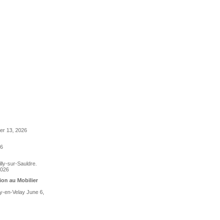
ber 13, 2026
26
lly-sur-Sauldre.
2026
tion au Mobilier
uy-en-Velay June 6,