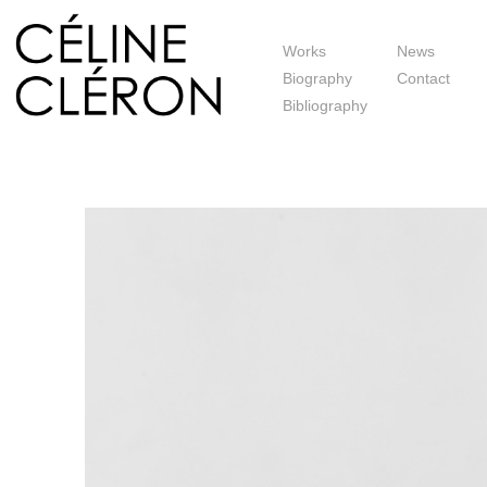
Works
News
Biography
Contact
Bibliography